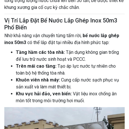
tổng trọng lượng nước chứa lên đến 50 tấn, bể được thiết kế
khung xương gia cố cực kỳ chắc chắn.
Vị Trí Lắp Đặt Bể Nước Lắp Ghép Inox 50m3
Phổ Biến
Nhờ khả năng vận chuyển từng tấm rời,
bể nước lắp ghép
inox 50m3
có thể lắp đặt tại nhiều địa hình phức tạp:
Tầng hầm các tòa nhà:
Tận dụng không gian trống
để lưu trữ nước sinh hoạt và PCCC.
Trên mái cao tầng:
Tạo áp lực nước tự nhiên cho
toàn bộ hệ thống tòa nhà.
Khuôn viên nhà máy:
Cung cấp nước sạch phục vụ
sản xuất và làm mát thiết bị.
Khu vực hải đảo, ven biển:
Vật liệu inox chống ăn
mòn tốt trong môi trường hơi muối.