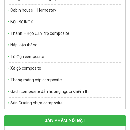
Bể tự hoại Septic tank 1,5 m3
Cabin house – Homestay
Giá: Liên hệ
Bồn Bể INOX
Thanh – Hộp U,I.V frp composite
Nắp viễn thông
Tủ điện composite
Xà gồ composite
Thang máng cáp composite
BỒN KHUẤY TRỘN HÓA CHẤT CÔNG NGHIỆP loại 1m3
Gạch composite dẫn hướng người khiếm thị
Giá: Liên hệ
Sàn Grating nhựa composite
SẢN PHẨM NỔI BẬT