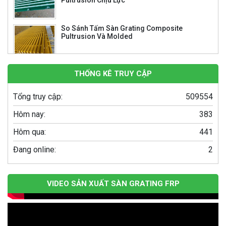
Song chắn rác composite 960×530 – Giải
pháp tối ưu cho hệ thống thoát nước của bạn
Bể Phốt 1000 Lít: Giải Pháp Tối Ưu Cho Hệ
Thống Xử Lý Nước Thải Gia Đình
THỐNG KÊ TRUY CẬP
Tổng truy cập:
509554
Hôm nay:
383
Hôm qua:
441
Đang online:
2
VIDEO SẢN XUẤT SÀN GRATING FRP