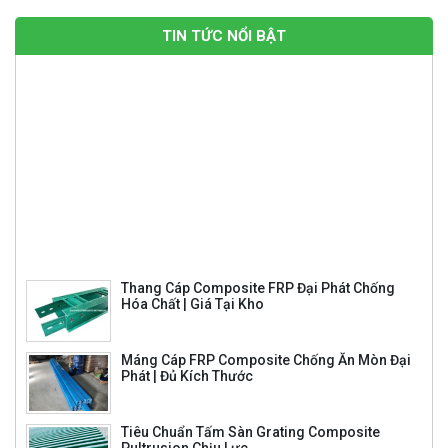
TIN TỨC NỔI BẬT
Thang Cáp Composite FRP Đại Phát Chống
Hóa Chất | Giá Tại Kho
Máng Cáp FRP Composite Chống Ăn Mòn Đại
Phát | Đủ Kích Thước
Tiêu Chuẩn Tấm Sàn Grating Composite
Pultrusion Chịu Lực
So Sánh Tấm Sàn Grating Composite
Pultrusion Và Molded
Song Chắn Rác Composite 860×430 – Giải
Pháp Thoát Nước Hiệu Quả, Bền Bỉ