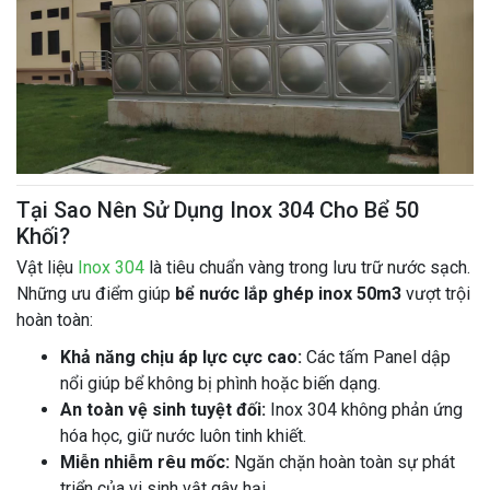
Tại Sao Nên Sử Dụng Inox 304 Cho Bể 50
Khối?
Vật liệu
Inox 304
là tiêu chuẩn vàng trong lưu trữ nước sạch.
Những ưu điểm giúp
bể nước lắp ghép inox 50m3
vượt trội
hoàn toàn:
Khả năng chịu áp lực cực cao:
Các tấm Panel dập
nổi giúp bể không bị phình hoặc biến dạng.
An toàn vệ sinh tuyệt đối:
Inox 304 không phản ứng
hóa học, giữ nước luôn tinh khiết.
Miễn nhiễm rêu mốc:
Ngăn chặn hoàn toàn sự phát
triển của vi sinh vật gây hại.