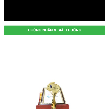
CHỨNG NHẬN & GIẢI THƯỞNG