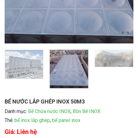
BỂ NƯỚC LẮP GHÉP INOX 50M3
Danh mục:
Bể Chứa nước INOX
,
Bồn Bể INOX
Thẻ:
bể inox lắp ghép
,
bể panel inox
Giá: Liên hệ