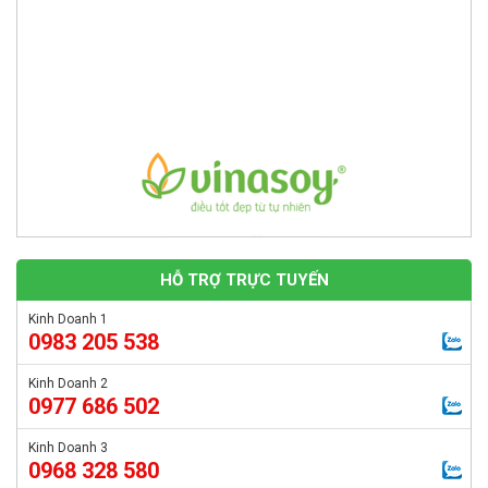
Bể tự hoại Septic tank 6m3
Giá: Liên hệ
Thang Cáp Composite FRP Đại Phát Chống
Hóa Chất | Giá Tại Kho
Máng Cáp FRP Composite Chống Ăn Mòn Đại
Phát | Đủ Kích Thước
HỖ TRỢ TRỰC TUYẾN
Tiêu Chuẩn Tấm Sàn Grating Composite
Pultrusion Chịu Lực
Hợp Chất SMC – TMC – BMC
Kinh Doanh 1
Giá: Liên hệ
0983 205 538
So Sánh Tấm Sàn Grating Composite
Pultrusion Và Molded
Kinh Doanh 2
0977 686 502
Song Chắn Rác Composite 860×430 – Giải
Kinh Doanh 3
Pháp Thoát Nước Hiệu Quả, Bền Bỉ
0968 328 580