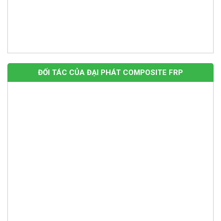
ĐỐI TÁC CỦA ĐẠI PHÁT COMPOSITE FRP
Nhựa SMC mã màu RAL 7035 chống cháy dùng để ép tủ điện
composite
Giá: Liên hệ