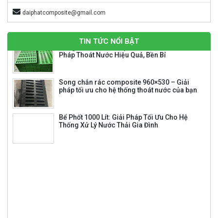
Song chắn rác composite 960×530 – Giải
daiphatcomposite@gmail.com
pháp tối ưu cho hệ thống thoát nước của bạn
TIN TỨC NỔI BẬT
Bể Phốt 1000 Lít: Giải Pháp Tối Ưu Cho Hệ
Đỉnh Hóa Vàng Cao Cấp – Công nghệ cao – Composite
Thống Xử Lý Nước Thải Gia Đình
Giá: Liên hệ
NHỰA KHÁNG HÓA CHẤT SWANCOR 901-3
Giá: Liên hệ