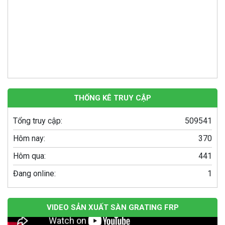
Bể tự hoại Septic tank 1,5 m3
THỐNG KÊ TRUY CẬP
Giá: Liên hệ
Tổng truy cập:
509541
Hôm nay:
370
Hôm qua:
441
Đang online:
1
VIDEO SẢN XUẤT SÀN GRATING FRP