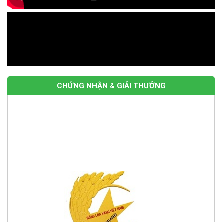
BỒN KHUẤY TRỘN HÓA CHẤT CÔNG NGHIỆP loại 1m3
Giá: Liên hệ
CHỨNG NHẬN & GIẢI THƯỞNG
Bọc phủ nền bê tông nhà xưởng
Giá: Liên hệ