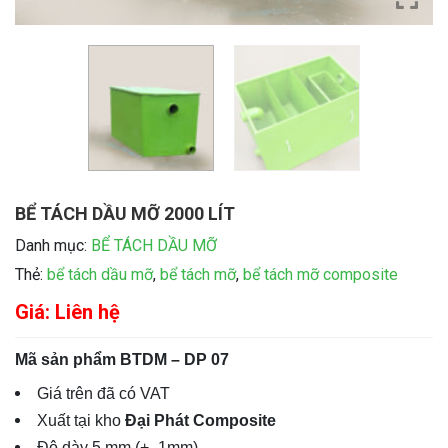
BỂ TÁCH DẦU MỠ 2000 LÍT
Danh mục:
BỂ TÁCH DẦU MỠ
Thẻ:
bể tách dầu mỡ
,
bể tách mỡ
,
bể tách mỡ composite
Giá: Liên hệ
Mã sản phẩm BTDM – DP 07
Giá trên đã có VAT
Xuất tại kho
Đại Phát Composite
Độ dày 5 mm (+- 1mm)