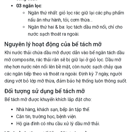
03 ngăn lọc
:
Ngăn thứ nhất: giỏ lọc rác giữ lại các phụ phẩm
nấu ăn như hành, tỏi, cơm thừa…
Ngăn thứ hai & ba: lọc tách dầu mỡ nổi, chỉ cho
nước sạch thoát ra ngoài.
Nguyên lý hoạt động của bể tách mỡ
Khi nước thải chứa dầu mỡ được dẫn vào bể ngăn tách dầu
mỡ composite, rác thải rắn sẽ bị giữ lại ở giỏ lọc. Dầu mỡ
nhẹ hơn nước nên nổi lên bề mặt, còn nước sạch chảy qua
các ngăn tiếp theo và thoát ra ngoài. Định kỳ 7 ngày, người
dùng vớt bỏ lớp mỡ thừa, đảm bảo hệ thống luôn thông suốt.
Đối tượng sử dụng bể tách mỡ
Bể tách mỡ được khuyến khích lắp đặt cho:
Nhà hàng, khách sạn, bếp ăn tập thể.
Căn tin, trường học, bệnh viện.
Hộ gia đình có nhu cầu xử lý dầu mỡ thải.