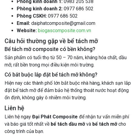
Phòng kinh doanh 1:
0983 205 538
Phòng kinh doanh 2:
0977 686 502
Phòng CSKH:
0977 686 502
Email:
daiphatcomposite@gmail.com
Website:
biogascomposite.com.vn
Câu hỏi thường gặp về bể tách mỡ
Bể tách mỡ composite có bền không?
Sản phẩm có tuổi thọ từ 50 – 70 năm, kháng hóa chất, dầu
mỡ, rất bền trong mọi điều kiện môi trường.
Có bắt buộc lắp đặt bể tách mỡ không?
Hiện nay các thành phố lớn bắt buộc nhà hàng, khách sạn lắp
đặt bể tách mỡ để đảm bảo hệ thống thoát nước hoạt động
ổn định, không gây ô nhiễm môi trường.
Liên hệ
Liên hệ ngay
Đại Phát Composite
để nhận tư vấn miễn phí
và báo giá tốt nhất về
bể tách dầu mỡ
và
bể tách mỡ
cho
công trình của bạn.