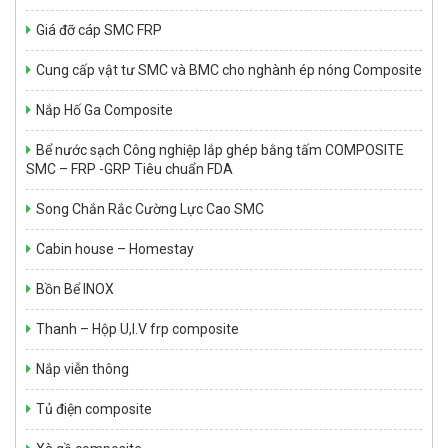
Giá đỡ cáp SMC FRP
Cung cấp vật tư SMC và BMC cho nghành ép nóng Composite
Nắp Hố Ga Composite
Bể nước sạch Công nghiệp lắp ghép bằng tấm COMPOSITE
SMC – FRP -GRP Tiêu chuẩn FDA
NHỰA KHÁNG HÓA CHẤT SWANCOR 901-3
Giá: Liên hệ
Song Chắn Rắc Cường Lực Cao SMC
Cabin house – Homestay
Bồn Bể INOX
Thanh – Hộp U,I.V frp composite
Nắp viễn thông
Tủ điện composite
Bể tự hoại Septic tank 1,5 m3