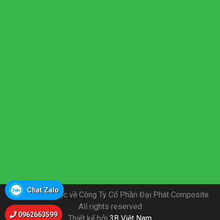
Chat Zalo
Bản Quyền thuộc về Công Ty Cổ Phần Đại Phát Composite.
All rights reserved
0962663599
Thiết kế bởi
3B Việt Nam