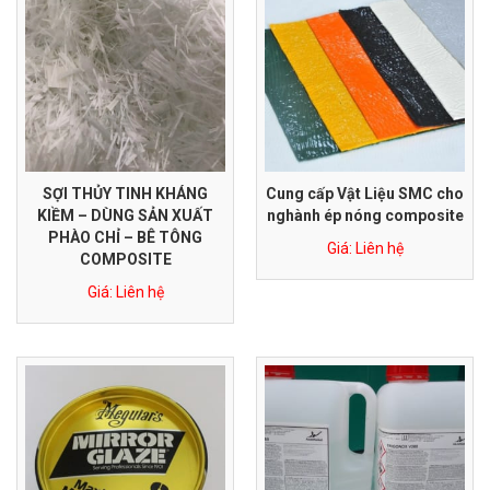
SỢI THỦY TINH KHÁNG
Cung cấp Vật Liệu SMC cho
KIỀM – DÙNG SẢN XUẤT
nghành ép nóng composite
PHÀO CHỈ – BÊ TÔNG
Giá: Liên hệ
COMPOSITE
Giá: Liên hệ
Nhựa SMC mã màu RAL 7035 chống cháy dùng để ép tủ điện