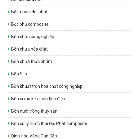
Bể tự hoại đại phát
Bọc phủ composite
Hợp Chất SMC – TMC – BMC
Bồn chứa công nghiệp
Giá: Liên hệ
Bồn chứa hóa chất
Bồn chứa thực phẩm
Bồn Silo
Bồn khuất trộn hóa chất công nghiệp
Bồn xi mạ kẽm sơn tĩnh điện
Bồn nuôi trồng thủy sản
Đỉnh Hóa Vàng Cao Cấp – Công nghệ cao – Composite
Giá: Liên hệ
Bồn xử lý nước thải Đại Phát composite
Đỉnh Hóa Vàng Cao Cấp