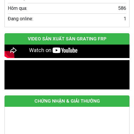
Song chắn rác composite 960×530 – Giải
pháp tối ưu cho hệ thống thoát nước của bạn
Hôm qua:
586
Đang online:
1
Bể Phốt 1000 Lít: Giải Pháp Tối Ưu Cho Hệ
Thống Xử Lý Nước Thải Gia Đình
VIDEO SẢN XUẤT SÀN GRATING FRP
CHỨNG NHẬN & GIẢI THƯỞNG