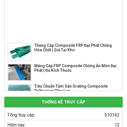
Thang Cáp Composite FRP Đại Phát Chống
Hóa Chất | Giá Tại Kho
Máng Cáp FRP Composite Chống Ăn Mòn Đại
Phát | Đủ Kích Thước
Tiêu Chuẩn Tấm Sàn Grating Composite
Pultrusion Chịu Lực
So Sánh Tấm Sàn Grating Composite
Pultrusion Và Molded
THỐNG KÊ TRUY CẬP
Song Chắn Rác Composite 860×430 – Giải
Pháp Thoát Nước Hiệu Quả, Bền Bỉ
Tổng truy cập:
510162
Hôm nay:
12