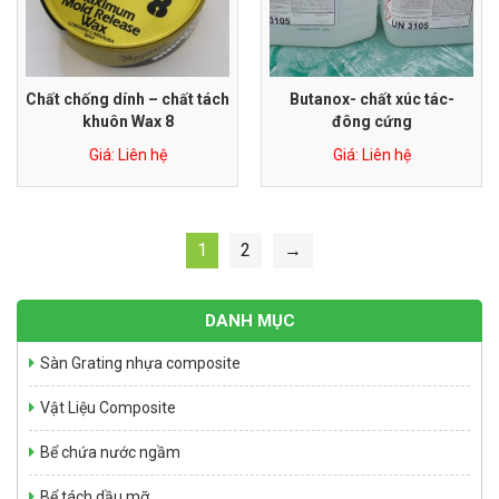
composite
Giá: Liên hệ
Chất chống dính – chất tách
Butanox- chất xúc tác-
khuôn Wax 8
đông cứng
Giá: Liên hệ
Giá: Liên hệ
1
2
→
Bể tự hoại Septic tank 6m3
DANH MỤC
Giá: Liên hệ
Sàn Grating nhựa composite
Vật Liệu Composite
Bể chứa nước ngầm
Bể tách dầu mỡ