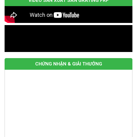
VIDEO SẢN XUẤT SÀN GRATING FRP
CHỨNG NHẬN & GIẢI THƯỞNG