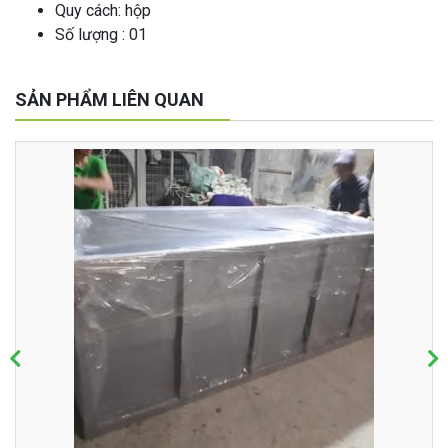
Quy cách: hộp
Số lượng : 01
SẢN PHẨM LIÊN QUAN
Nhựa SMC mã màu RAL 7035 chống cháy dùng để ép tủ điện
composite
Giá: Liên hệ