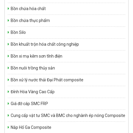
Hợp Chất SMC – TMC – BMC
Giá: Liên hệ
Bồn chứa hóa chất
Bồn chứa thực phẩm
Bồn Silo
Bồn khuất trộn hóa chất công nghiệp
Bồn xi mạ kẽm sơn tĩnh điện
Bồn nuôi trồng thủy sản
Bồn xử lý nước thải Đại Phát composite
Đỉnh Hóa Vàng Cao Cấp – Công nghệ cao – Composite
Giá: Liên hệ
Đỉnh Hóa Vàng Cao Cấp
Giá đỡ cáp SMC FRP
Cung cấp vật tư SMC và BMC cho nghành ép nóng Composite
Nắp Hố Ga Composite