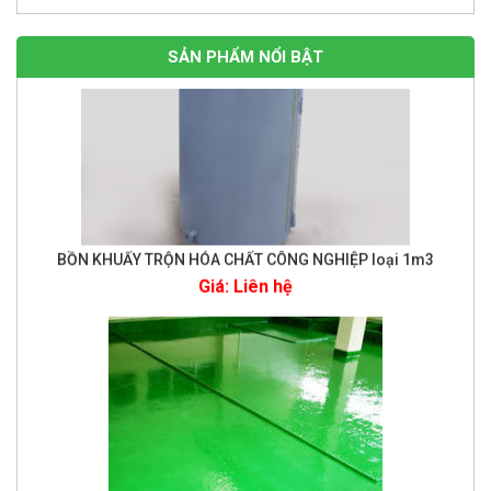
SẢN PHẨM NỔI BẬT
BỒN KHUẤY TRỘN HÓA CHẤT CÔNG NGHIỆP loại 1m3
Giá: Liên hệ
Bọc phủ nền bê tông nhà xưởng