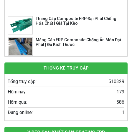
Hóa Chất | Giá Tại Kho
Máng Cáp FRP Composite Chống Ăn Mòn Đại
Phát | Đủ Kích Thước
Tiêu Chuẩn Tấm Sàn Grating Composite
Pultrusion Chịu Lực
So Sánh Tấm Sàn Grating Composite
Pultrusion Và Molded
THỐNG KÊ TRUY CẬP
Tổng truy cập:
510329
Song Chắn Rác Composite 860×430 – Giải
Pháp Thoát Nước Hiệu Quả, Bền Bỉ
Hôm nay:
179
Hôm qua:
586
Song chắn rác composite 960×530 – Giải
pháp tối ưu cho hệ thống thoát nước của bạn
Đang online:
1
Bể Phốt 1000 Lít: Giải Pháp Tối Ưu Cho Hệ
Thống Xử Lý Nước Thải Gia Đình