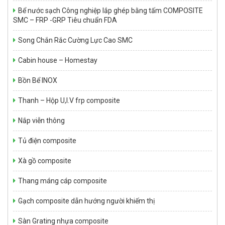
Bể nước sạch Công nghiệp lắp ghép bằng tấm COMPOSITE
SMC – FRP -GRP Tiêu chuẩn FDA
Song Chắn Rắc Cường Lực Cao SMC
NHỰA KHÁNG HÓA CHẤT SWANCOR 901-3
Giá: Liên hệ
Cabin house – Homestay
Bồn Bể INOX
Thanh – Hộp U,I.V frp composite
Nắp viễn thông
Tủ điện composite
Xà gồ composite
Bể tự hoại Septic tank 1,5 m3
Thang máng cáp composite
Giá: Liên hệ
Gạch composite dẫn hướng người khiếm thị
Sàn Grating nhựa composite