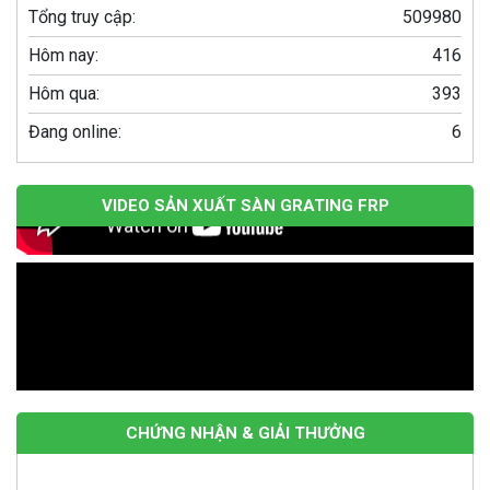
Song chắn rác composite 960×530 – Giải
Tổng truy cập:
509980
pháp tối ưu cho hệ thống thoát nước của bạn
Hôm nay:
416
Bể Phốt 1000 Lít: Giải Pháp Tối Ưu Cho Hệ
Hôm qua:
393
Thống Xử Lý Nước Thải Gia Đình
Đang online:
6
VIDEO SẢN XUẤT SÀN GRATING FRP
CHỨNG NHẬN & GIẢI THƯỞNG