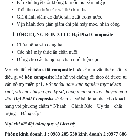
Kín khít tuyệt đối không bị mối mọt sâm nhập
Tuổi thọ cao hơn các vật liệu kim loại
Giá thành giảm do được sản xuất trong nước
Vận hành đơn giản giảm chi phí máy móc, nhân công
ỨNG DỤNG BỒN XI LÔ
Đại Phát Composite
Chứa nông sản dạng hạt
Các nhà máy thức ăn chăn nuôi
Dùng cho các trang trại chăn nuôi hiện đại
Mọi chi tiết về
bồn si lô composite
hoặc cần tư vấn thêm bất kỳ
điều gì về
bồn composite
liên hệ với chúng tôi theo để được tư
vấn hỗ trợ miễn phí .
Với nhiều năm kinh nghiệm thực tế sản
xuất, với các chuyên gia, kỹ sư, công nhân đào tạo chuyên môn
sâu,
Đại Phát Composite
sẽ đem lại sự hài lòng nhất cho khách
hàng với phương châm “ Nhanh – Chính Xác – Uy tín – chất
lượng – Đẳng cấp “
Mọi chi tiết đặt hàng quý vị Liên hệ
Phòng kinh doanh 1 : 0983 205 538 kinh doanh 2 :0977 686