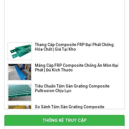
Thang Cáp Composite FRP Đại Phát Chống
Hóa Chất | Giá Tại Kho
Máng Cáp FRP Composite Chống Ăn Mòn Đại
Phát | Đủ Kích Thước
Tiêu Chuẩn Tấm Sàn Grating Composite
Pultrusion Chịu Lực
So Sánh Tấm Sàn Grating Composite
Pultrusion Và Molded
Song Chắn Rác Composite 860×430 – Giải
Pháp Thoát Nước Hiệu Quả, Bền Bỉ
THỐNG KÊ TRUY CẬP