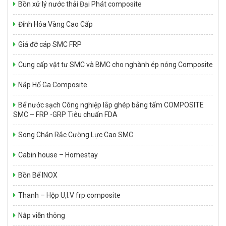
Bồn xử lý nước thải Đại Phát composite
Đỉnh Hóa Vàng Cao Cấp
Giá đỡ cáp SMC FRP
Cung cấp vật tư SMC và BMC cho nghành ép nóng Composite
Nắp Hố Ga Composite
NHỰA KHÁNG HÓA CHẤT SWANCOR 901-3
Giá: Liên hệ
Bể nước sạch Công nghiệp lắp ghép bằng tấm COMPOSITE
SMC – FRP -GRP Tiêu chuẩn FDA
Song Chắn Rắc Cường Lực Cao SMC
Cabin house – Homestay
Bồn Bể INOX
Thanh – Hộp U,I.V frp composite
Nắp viễn thông
Bể tự hoại Septic tank 1,5 m3