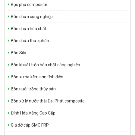
Bọc phủ composite
Bồn chứa công nghiệp
Bồn chứa hóa chất
Bồn chứa thực phẩm
Bồn Silo
Bồn khuất trộn hóa chất công nghiệp
Bồn xi mạ kẽm sơn tĩnh điện
Nhựa SMC mã màu RAL 7035 chống cháy dùng để ép tủ điện
composite
Bồn nuôi trồng thủy sản
Giá: Liên hệ
Bồn xử lý nước thải Đại Phát composite
Đỉnh Hóa Vàng Cao Cấp
Giá đỡ cáp SMC FRP