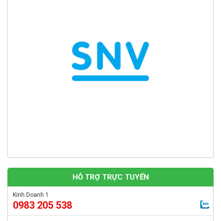
BỒN KHUẤY TRỘN HÓA CHẤT CÔNG NGHIỆP loại 1m3
Giá: Liên hệ
Bọc phủ nền bê tông nhà xưởng
HỖ TRỢ TRỰC TUYẾN
Giá: Liên hệ
Kinh Doanh 1
0983 205 538