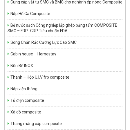
Cung cấp vật tư SMC và BMC cho nghành ép nóng Composite
Nắp Hố Ga Composite
Bể nước sạch Công nghiệp lắp ghép bằng tấm COMPOSITE
Bể tự hoại Septic tank 6m3
SMC – FRP -GRP Tiêu chuẩn FDA
Giá: Liên hệ
Song Chắn Rắc Cường Lực Cao SMC
Cabin house – Homestay
Bồn Bể INOX
Thanh – Hộp U,I.V frp composite
Nắp viễn thông
Tủ điện composite
Hợp Chất SMC – TMC – BMC
Giá: Liên hệ
Xà gồ composite
Thang máng cáp composite