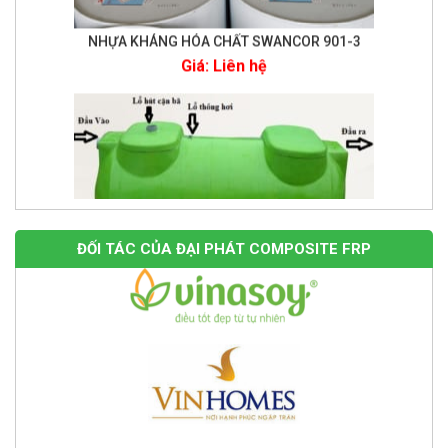
Giá: Liên hệ
ĐỐI TÁC CỦA ĐẠI PHÁT COMPOSITE FRP
Bể tự hoại Septic tank 1,5 m3
Giá: Liên hệ