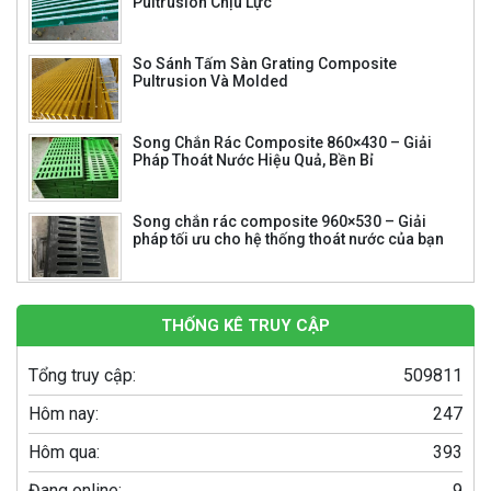
So Sánh Tấm Sàn Grating Composite
Pultrusion Và Molded
Song Chắn Rác Composite 860×430 – Giải
Pháp Thoát Nước Hiệu Quả, Bền Bỉ
Song chắn rác composite 960×530 – Giải
pháp tối ưu cho hệ thống thoát nước của bạn
Bể Phốt 1000 Lít: Giải Pháp Tối Ưu Cho Hệ
Thống Xử Lý Nước Thải Gia Đình
THỐNG KÊ TRUY CẬP
Tổng truy cập:
509811
Hôm nay:
247
Hôm qua:
393
Đang online:
9