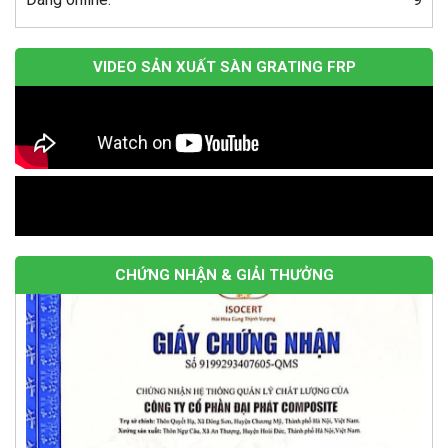
VIDEO SẢN XUẤT SÀN GRATING FRP
CHỨNG NHẬN & GIẢI THƯỞNG